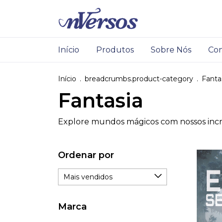
Início
Produtos
Sobre Nós
Con
Início
.
breadcrumbs.product-category
.
Fanta
Fantasia
Explore mundos mágicos com nossos incríve
Ordenar por
Marca